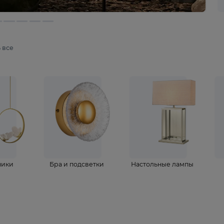
мотреть все
ветильники
Бра и подсветки
Настольные 