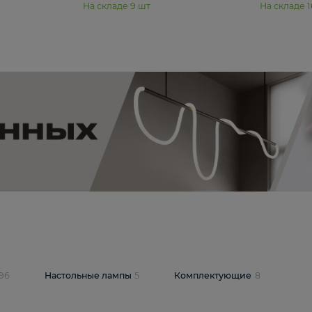
₽
19 350 ₽
стра Freya Пава /
Подвесная люстра Freya Янг /
PL-04S
Yang FR5208PL-08CH
В корзину
шт
На складе
9
шт