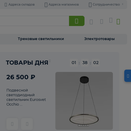
Адреса складов
Адреса магазинов
Торшеры
Трековые светильники
Э
Реклама
ТОВАРЫ ДНЯ
01
:
38
26 500 ₽
Подвесной
светодиодный
светильник Eurosvet
Occhio ...