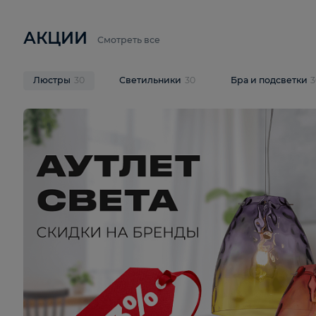
6 710 ₽
3 920 ₽
9 587 ₽
Подвесная люстра Lussole LSP-
Потолочная 
9941
Cevedale LSQ
В корзину
В корзину
На складе
1
шт
На складе
1
ш
АКЦИИ
Смотреть все
Люстры
30
Светильники
30
Бра и под