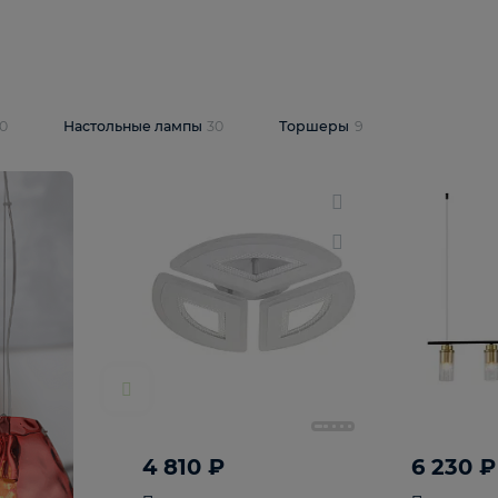
10 409 ₽
5 600 ₽
14 870 ₽
люстра Lussole
Подвесная люстра Alfa Praga
-6907-05
10773
В корзину
т
На складе
1
шт
светки
30
Настольные лампы
30
Торшеры
9