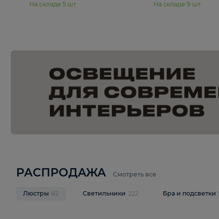
15 250 ₽
20 940 
Подвесная люстра Freya Янг /
Подвесная лю
Yang FR5208PL-06CH
Pava FR1016
В корзину
В корзину
На складе
5
шт
На складе
9