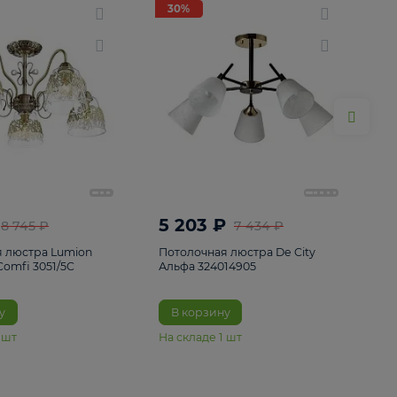
ие
8
30%
30%