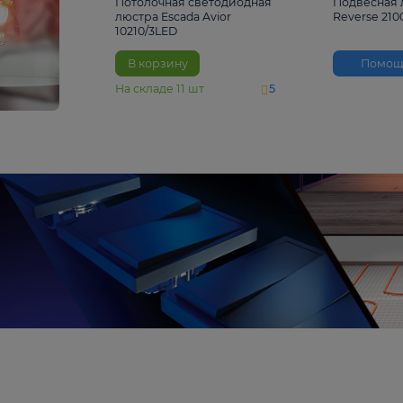
4 810 ₽
Потолочная светодиодная
люстра Escada Avior
10210/3LED
В корзину
На складе
11
шт
5