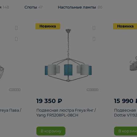
одсветки
148
Споты
47
Настольные лампы
86
Новинка