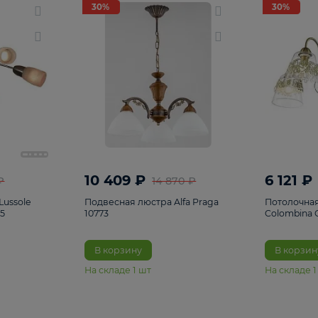
светки
96
Настольные лампы
5
Комплектующ
30%