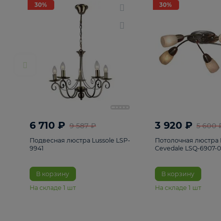
РАСПРОДАЖА
Смотреть все
Люстры
82
Светильники
222
Бра и под
30%
30%