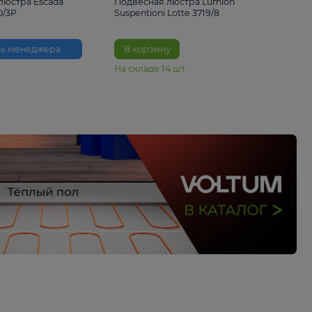
33%
6 230 ₽
4 490 ₽
6 680 
Подвесная люстра Escada
Подвесная люстра L
Reverse 2100/3P
Suspentioni Lotte 371
Помощь менеджера
В корзину
На складе
14
шт