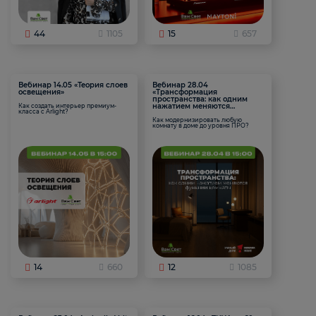
44
1105
15
657
Вебинар 14.05 «Теория слоев
Вебинар 28.04
освещения»
«Трансформация
пространства: как одним
нажатием меняются
Как создать интерьер премиум-
класса с Arlight?
функции комнаты
Как модернизировать любую
комнату в доме до уровня ПРО?
14
660
12
1085