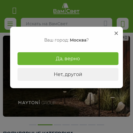
Реклама
Ваш город:
Москва
?
Да, верно
Нет, другой