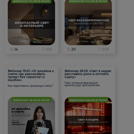
14
656
20
808
Вебинар 19.05 «От дизайна к
Вебинар 28.05 «Свет в кадре:
смете: как реализовать
расставить роли и отстоять
проект без переплат и
сцену»
ошибок»
Свет, который формирует
архитектуру пространства.
Как подготовить грамотную смету?