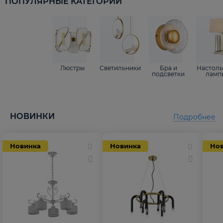
ПОПУЛЯРНЫЕ КАТЕГОРИИ
Люстры
Светильники
Бра и
Настол
подсветки
ламп
НОВИНКИ
Подробнее
Новинка
Новинка
Но