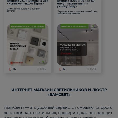
Вебинар 23.04 «Ambrella Volt
Вебинар 16.04 «TUYA за 60
- новая коллекция Sigma»
минут: первые шаги к
умному дому»
Стиль и технологии в каждой
детали
Научитесь настраивать умный свет
для ваших проектов
14
683
12
620
ИНТЕРНЕТ-МАГАЗИН СВЕТИЛЬНИКОВ И ЛЮСТР
«ВАМСВЕТ»
«ВамСвет» — это удобный сервис, с помощью которого
легко выбрать светильник, проверить, как он подходит