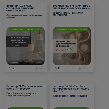
Вебинар 10.08 «Как
Вебинар 18.06 «Знакомство с
создаются авторские
динамическими эффектами»
светильники»
Эффекты, которые оживляют
пространство
Отражение мировых интерьерных
трендов
12
47
12
2108
Вебинар 21.05 «Безопасный
Вебинар 04.06 «Свет без
свет в интерьере»
компромиссов: практикум от
SKYTEK»
Как добиться максимального
визуального комфорта?
Живой разбор световых решений