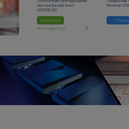
4 810 ₽
Потолочная светодиодная
люстра Escada Avior
10210/3LED
В корзину
На складе
11
шт
5