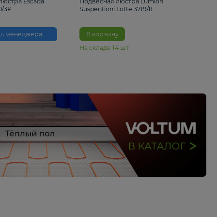
33%
6 230 ₽
4 490 ₽
6 680 
Подвесная люстра Escada
Подвесная люстра L
Reverse 2100/3P
Suspentioni Lotte 371
Помощь менеджера
В корзину
На складе
14
шт