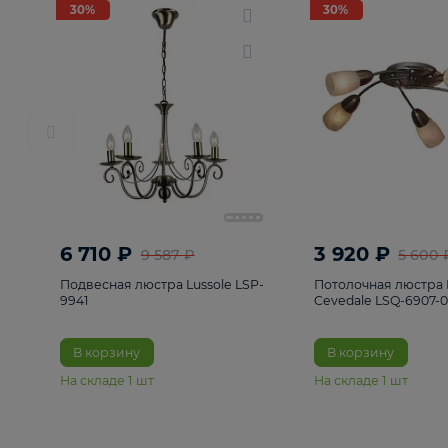
РАСПРОДАЖА
Смотреть все
Люстры
82
Светильники
222
Бра и под
30%
30%