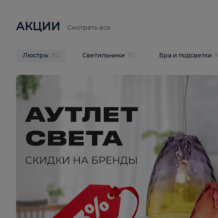
6 710 ₽
3 920 ₽
9 587 ₽
Подвесная люстра Lussole LSP-
Потолочная 
9941
Cevedale LSQ
В корзину
В корзину
На складе
1
шт
На складе
1
ш
АКЦИИ
Смотреть все
Люстры
30
Светильники
30
Бра и под