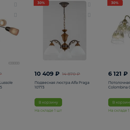
светки
96
Настольные лампы
5
Комплектующ
30%