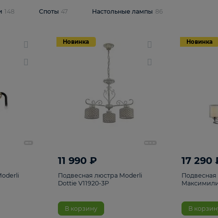
одсветки
148
Споты
47
Настольные лампы
86
Новинка