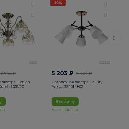
ие
8
30%
30%