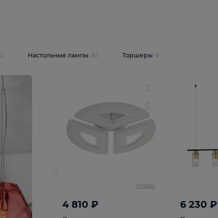
10 409 ₽
5 600 ₽
14 870 ₽
люстра Lussole
Подвесная люстра Alfa Praga
-6907-05
10773
В корзину
т
На складе
1
шт
светки
30
Настольные лампы
30
Торшеры
9