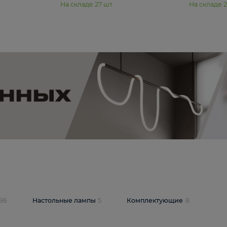
11 990 ₽
юстра Moderli
Подвесная люстра Moderli
12P
Dottie V11920-3P
В корзину
шт
На складе
27
шт