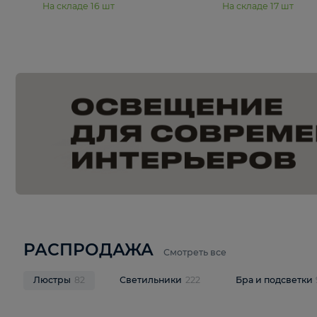
15 990 ₽
19 990 ₽
Подвесная люстра Moderli
Подвесная л
Dottie V11921-5P
Mireil V11914-
В корзину
В корзину
На складе
16
шт
На складе
17