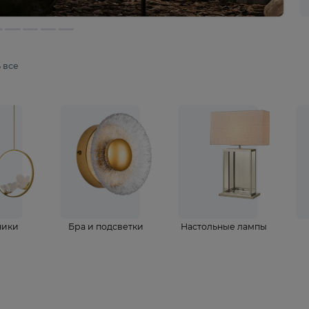
мотреть все
ветильники
Бра и подсветки
Настольные 