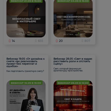
14
655
20
807
Вебинар 19.05 «От дизайна к
Вебинар 28.05 «Свет в кадре:
смете: как реализовать
расставить роли и отстоять
проект без переплат и
сцену»
ошибок»
Свет, который формирует
архитектуру пространства.
Как подготовить грамотную смету?