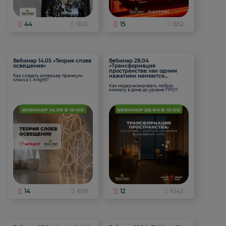
44
1103
15
652
Вебинар 14.05 «Теория слоев
Вебинар 28.04
освещения»
«Трансформация
пространства: как одним
нажатием меняются
Как создать интерьер премиум-
класса с Arlight?
функции комнаты
Как модернизировать любую
комнату в доме до уровня ПРО?
14
659
12
1043