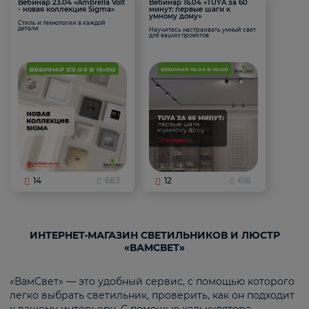
Вебинар 23.04 «Ambrella Volt
Вебинар 16.04 «TUYA за 60
- новая коллекция Sigma»
минут: первые шаги к
умному дому»
Стиль и технологии в каждой
детали
Научитесь настраивать умный свет
для ваших проектов
14
683
12
618
ИНТЕРНЕТ-МАГАЗИН СВЕТИЛЬНИКОВ И ЛЮСТР
«ВАМСВЕТ»
«ВамСвет» — это удобный сервис, с помощью которого
легко выбрать светильник, проверить, как он подходит