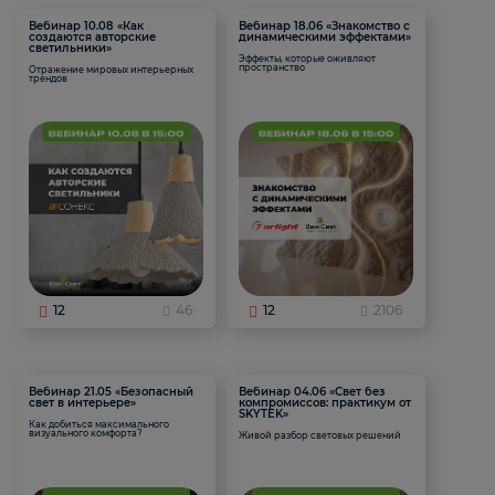
Вебинар 10.08 «Как
Вебинар 18.06 «Знакомство с
создаются авторские
динамическими эффектами»
светильники»
Эффекты, которые оживляют
пространство
Отражение мировых интерьерных
трендов
12
46
12
2106
Вебинар 21.05 «Безопасный
Вебинар 04.06 «Свет без
свет в интерьере»
компромиссов: практикум от
SKYTEK»
Как добиться максимального
визуального комфорта?
Живой разбор световых решений