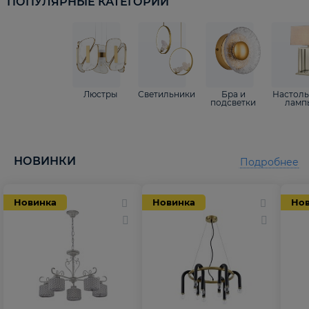
ПОПУЛЯРНЫЕ КАТЕГОРИИ
Люстры
Светильники
Бра и
Настол
подсветки
ламп
НОВИНКИ
Подробнее
Новинка
Новинка
Но