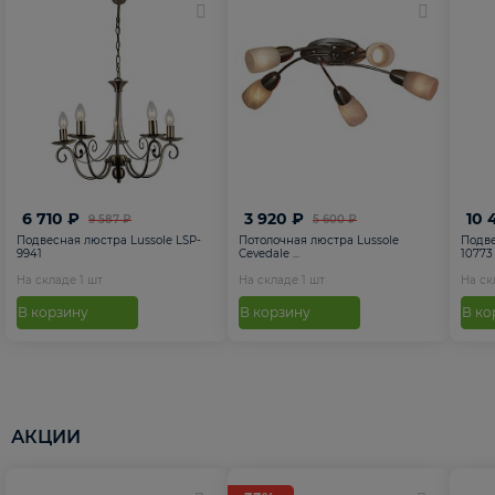
6 710 ₽
3 920 ₽
10 
9 587 ₽
5 600 ₽
Подвесная люстра Lussole LSP-
Потолочная люстра Lussole
Подве
9941
Cevedale ...
10773
На складе
1
шт
На складе
1
шт
На с
В корзину
В корзину
В ко
АКЦИИ