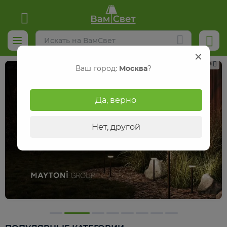
Реклама
Ваш город:
Москва
?
Да, верно
Нет, другой