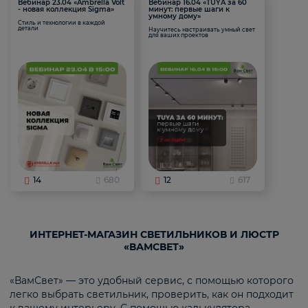
Вебинар 23.04 «Ambrella Volt
Вебинар 16.04 «TUYA за 60
- новая коллекция Sigma»
минут: первые шаги к
умному дому»
Стиль и технологии в каждой
детали
Научитесь настраивать умный свет
для ваших проектов
14
680
12
617
ИНТЕРНЕТ-МАГАЗИН СВЕТИЛЬНИКОВ И ЛЮСТР
«ВАМСВЕТ»
«ВамСвет» — это удобный сервис, с помощью которого
легко выбрать светильник, проверить, как он подходит