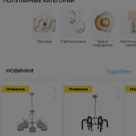
ПОПУЛЯРНЫЕ КАТЕГОРИИ
Люстры
Светильники
Бра и
Настол
подсветки
ламп
НОВИНКИ
Подробнее
Новинка
Новинка
Но