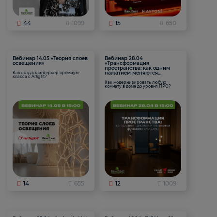
44
1099
15
650
Вебинар 14.05 «Теория слоев
Вебинар 28.04
освещения»
«Трансформация
пространства: как одним
нажатием меняются
Как создать интерьер премиум-
класса с Arlight?
функции комнаты
Как модернизировать любую
комнату в доме до уровня ПРО?
14
655
12
1009