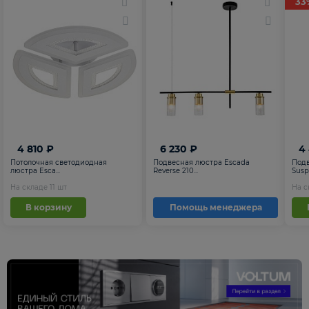
33
4 810 ₽
6 230 ₽
4
Потолочная светодиодная
Подвесная люстра Escada
Подв
люстра Esca...
Reverse 210...
Suspe
На складе
11
шт
На 
В корзину
Помощь менеджера