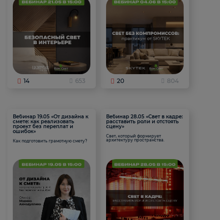
14
653
20
804
Вебинар 19.05 «От дизайна к
Вебинар 28.05 «Свет в кадре:
смете: как реализовать
расставить роли и отстоять
проект без переплат и
сцену»
ошибок»
Свет, который формирует
архитектуру пространства.
Как подготовить грамотную смету?