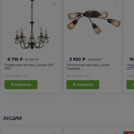
6 710 ₽
3 920 ₽
1
9 587 ₽
5 600 ₽
Подвесная люстра Lussole LSP-
Потолочная люстра Lussole
Подв
9941
Cevedale ...
1077
На складе
1
шт
На складе
1
шт
На 
В корзину
В корзину
АКЦИИ