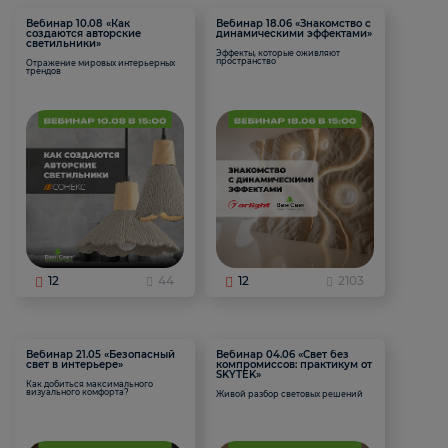
Вебинар 10.08 «Как
Вебинар 18.06 «Знакомство с
создаются авторские
динамическими эффектами»
светильники»
Эффекты, которые оживляют
пространство
Отражение мировых интерьерных
трендов
12
44
12
2103
Вебинар 21.05 «Безопасный
Вебинар 04.06 «Свет без
свет в интерьере»
компромиссов: практикум от
SKYTEK»
Как добиться максимального
визуального комфорта?
Живой разбор световых решений