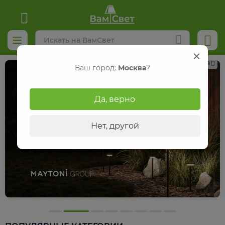
Реклама
Ваш город:
Москва
?
Да, верно
Нет, другой